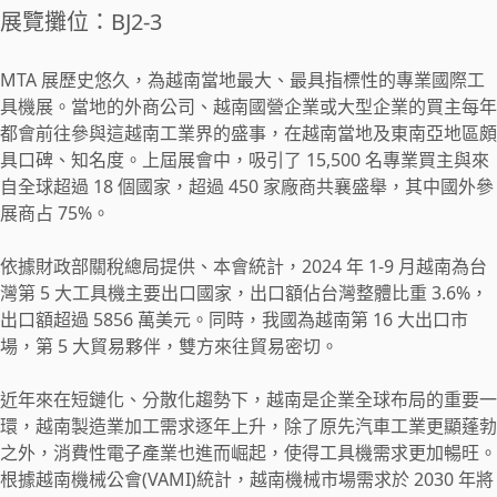
展覽攤位：BJ2-3
MTA 展歷史悠久，為越南當地最大、最具指標性的專業國際工
具機展。當地的外商公司、越南國營企業或大型企業的買主每年
都會前往參與這越南工業界的盛事，在越南當地及東南亞地區頗
具口碑、知名度。上屆展會中，吸引了 15,500 名專業買主與來
自全球超過 18 個國家，超過 450 家廠商共襄盛舉，其中國外參
展商占 75%。
依據財政部關稅總局提供、本會統計，2024 年 1-9 月越南為台
灣第 5 大工具機主要出口國家，出口額佔台灣整體比重 3.6%，
出口額超過 5856 萬美元。同時，我國為越南第 16 大出口市
場，第 5 大貿易夥伴，雙方來往貿易密切。
近年來在短鏈化、分散化趨勢下，越南是企業全球布局的重要一
環，越南製造業加工需求逐年上升，除了原先汽車工業更顯蓬勃
之外，消費性電子產業也進而崛起，使得工具機需求更加暢旺。
根據越南機械公會(VAMI)統計，越南機械市場需求於 2030 年將