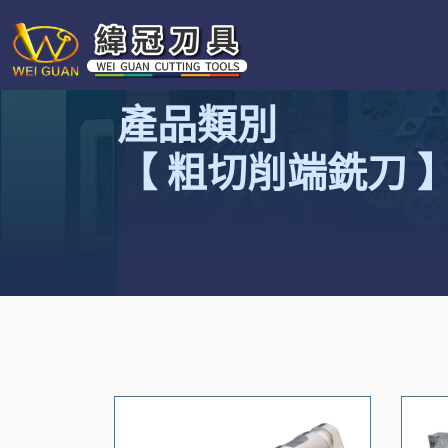
產品類別
【 粗切削端銑刀 