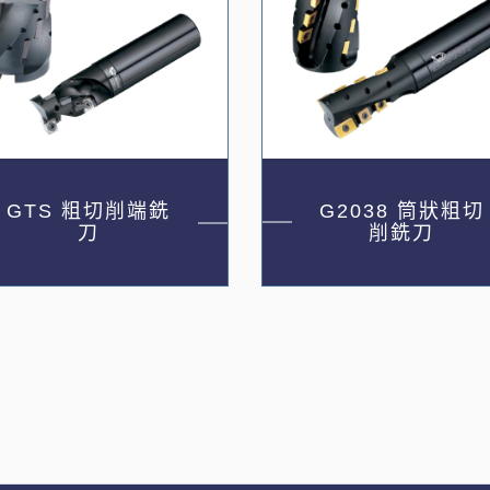
GTS 粗切削端銑
G2038 筒狀粗切
刀
削銑刀