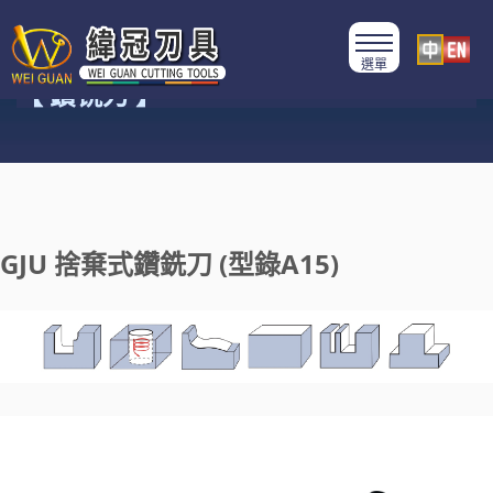
產品類別
【 鑽铣刀 】
GJU 捨棄式鑽銑刀 (型錄A15)