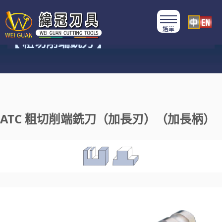
產品類別
【 粗切削端銑刀 】
ATC 粗切削端銑刀（加長刃）（加長柄）