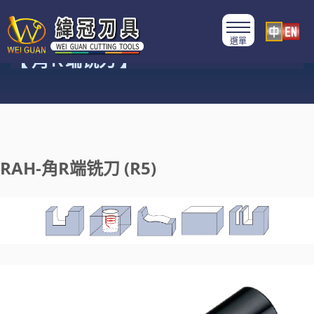
產品類別
【 角Ｒ端铣刀 】
RAH-角R端铣刀 (R5)