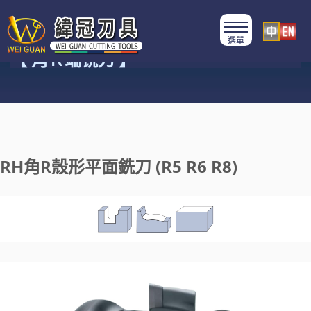
產品類別
【 角Ｒ端铣刀 】
RH角R殼形平面銑刀 (R5 R6 R8)