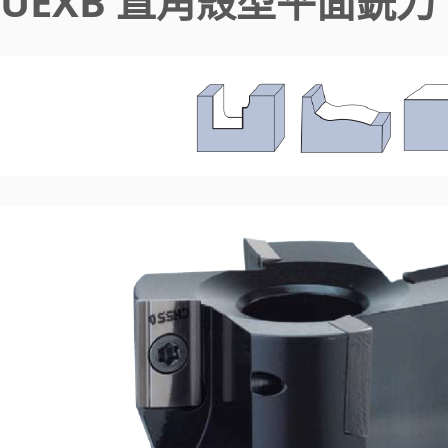
UEXB 直角殼型平面銑刀