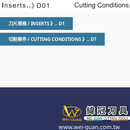
刀片規格 / INSERTS 》.. D1
切削條件 / CUTTING CONDITIONS 》.. D7
www.wei-guan.com.tw