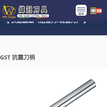
產品類別
【 快速鑽頭（粗搪刀/精搪刀） 】
GST 抗震刀柄