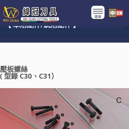
產品類別
【 車削配件/銑削配件 】
壓板螺絲
( 型錄 C30、C31）