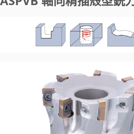
ASPVB 軸向精插殼型銑