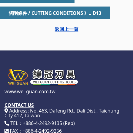
切削條件 / CUTTING CONDITIONS 》.. D13
返回上一頁
www.wei-guan.com.tw
CONTACT US
Address: No. 463, Dafeng Rd., Dali Dist., Taichung
City 412, Taiwan
TEL：+886-4-2492-9135 (Rep)
FAX：+886-4-2492-9256