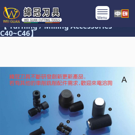
Product Category
【 Turning / Milling Accessories
C40~C46】